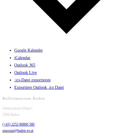
Google Kalender
iCalendar
Outlook 365
Outlook Live
.ics-Datei exportieren
Exportiere Outlook .ics Datei
Rollettmuseum Baden
Weikersdorfer Platz 1
2500 Baden
(+43) 2252 86800 580
museum@baden.gv.at