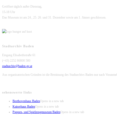
Geöffnet täglich außer Dienstag,
15-18 Uhr
Das Museum ist am 24., 25. 26. und 31. Dezember sowie am 1. Jänner geschlossen.
Stadtarchiv Baden
Eingang Elisabethstraße 61
(+43) 2252 86800 580
stadtarchiv@baden.gv.at
Aus organisatorischen Gründen ist die Benützung des Stadtarchivs Baden nur nach Voranme
sehenswerte links
Beethovenhaus Baden
Opens in a new tab
Kaiserhaus Baden
Opens in a new tab
Puppen- und Spielzeugmuseum Baden
Opens in a new tab