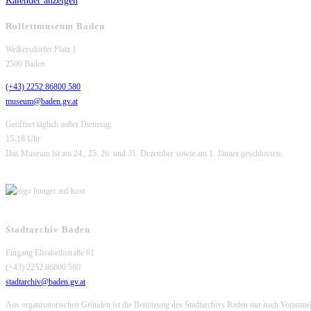
Kalender anzeigen
Rollettmuseum Baden
Weikersdorfer Platz 1
2500 Baden
(+43) 2252 86800 580
museum@baden.gv.at
Geöffnet täglich außer Dienstag,
15-18 Uhr
Das Museum ist am 24., 25. 26. und 31. Dezember sowie am 1. Jänner geschlossen.
Stadtarchiv Baden
Eingang Elisabethstraße 61
(+43) 2252 86800 580
stadtarchiv@baden.gv.at
Aus organisatorischen Gründen ist die Benützung des Stadtarchivs Baden nur nach Voranme