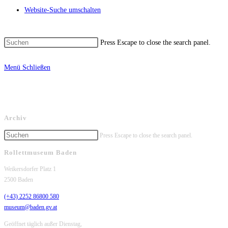
Website-Suche umschalten
Press Escape to close the search panel.
Menü
Schließen
Archiv
Press Escape to close the search panel.
Rollettmuseum Baden
Weikersdorfer Platz 1
2500 Baden
(+43) 2252 86800 580
museum@baden.gv.at
Geöffnet täglich außer Dienstag,