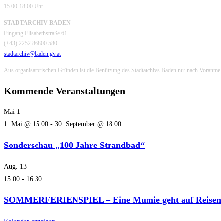
15.00-18.00 Uhr
STADTARCHIV BADEN
Eingang Elisabethstraße 61
(+43) 2252 86800 580
stadtarchiv@baden.gv.at
Aus organisatorischen Gründen ist die Benützung des Stadtarchivs Baden nur nach Voranme
Kommende Veranstaltungen
Mai
1
1. Mai @ 15:00
-
30. September @ 18:00
Sonderschau „100 Jahre Strandbad“
Aug.
13
15:00
-
16:30
SOMMERFERIENSPIEL – Eine Mumie geht auf Reisen