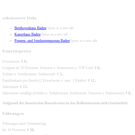
sehenswerte links
Beethovenhaus Baden
Opens in a new tab
Kaiserhaus Baden
Opens in a new tab
Puppen- und Spielzeugmuseum Baden
Opens in a new tab
Eintrittspreise
Erwachsene:
€ 8,-
Gruppen ab 10 Personen, Senioren u. Seniorinnen u. VIP-Card:
€ 6,-
Schüler u. Schülerinnen, Studierende:
€ 3,-
Familienkarte pro Eintritt (2 Erwachsene u. max. 3 Kinder):
€ 12,-
Jahreskarte:
€ 15,-
Jahreskarte ermäßigt (Schüler u. Schülerinnen, Studierende, Senioren u. Seniorinnen):
€ 8,-
Aufgrund der historischen Bausubstanz ist das Rollettmuseum nicht barrierefrei.
Führungen
Führungen nach Vereinbarung
bis 10 Personen:
€ 50,-