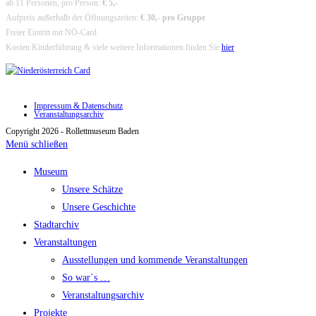
ab 11 Personen, pro Person:
€ 5,-
Aufpreis außerhalb der Öffnungszeiten:
€ 30,- pro Gruppe
Freier Eintritt mit NÖ-Card
Kosten Kinderführung & viele weitere Informationen finden Sie
hier
Impressum & Datenschutz
Veranstaltungsarchiv
Copyright 2026 - Rollettmuseum Baden
Menü schließen
Museum
Unsere Schätze
Unsere Geschichte
Stadtarchiv
Veranstaltungen
Ausstellungen und kommende Veranstaltungen
So war`s …
Veranstaltungsarchiv
Projekte