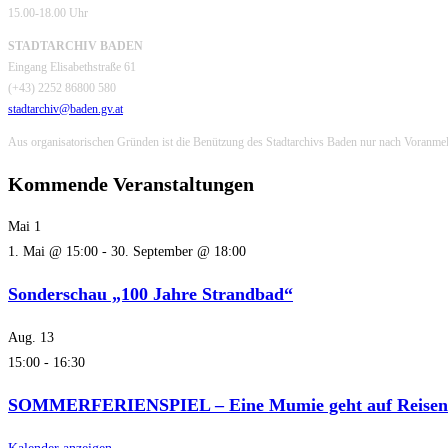
15.00-18.00 Uhr
STADTARCHIV BADEN
Eingang Elisabethstraße 61
(+43) 2252 86800 580
stadtarchiv@baden.gv.at
Aus organisatorischen Gründen ist die Benützung des Stadtarchivs Baden nur nach Voranme
Kommende Veranstaltungen
Mai
1
1. Mai @ 15:00
-
30. September @ 18:00
Sonderschau „100 Jahre Strandbad“
Aug.
13
15:00
-
16:30
SOMMERFERIENSPIEL – Eine Mumie geht auf Reisen