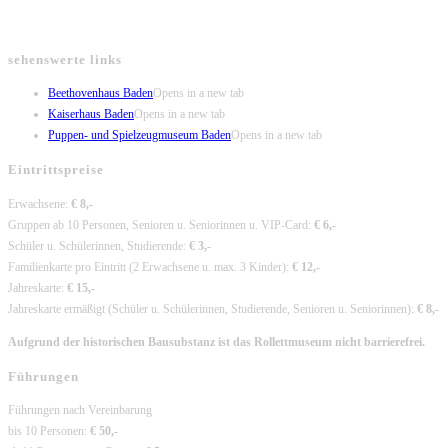
sehenswerte links
Beethovenhaus Baden
Opens in a new tab
Kaiserhaus Baden
Opens in a new tab
Puppen- und Spielzeugmuseum Baden
Opens in a new tab
Eintrittspreise
Erwachsene:
€ 8,-
Gruppen ab 10 Personen, Senioren u. Seniorinnen u. VIP-Card:
€ 6,-
Schüler u. Schülerinnen, Studierende:
€ 3,-
Familienkarte pro Eintritt (2 Erwachsene u. max. 3 Kinder):
€ 12,-
Jahreskarte:
€ 15,-
Jahreskarte ermäßigt (Schüler u. Schülerinnen, Studierende, Senioren u. Seniorinnen):
€ 8,-
Aufgrund der historischen Bausubstanz ist das Rollettmuseum nicht barrierefrei.
Führungen
Führungen nach Vereinbarung
bis 10 Personen:
€ 50,-