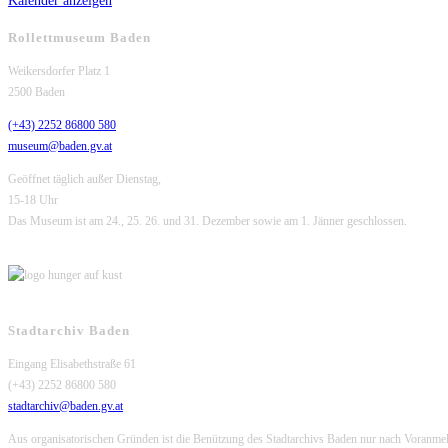
Kalender anzeigen
Rollettmuseum Baden
Weikersdorfer Platz 1
2500 Baden
(+43) 2252 86800 580
museum@baden.gv.at
Geöffnet täglich außer Dienstag,
15-18 Uhr
Das Museum ist am 24., 25. 26. und 31. Dezember sowie am 1. Jänner geschlossen.
Stadtarchiv Baden
Eingang Elisabethstraße 61
(+43) 2252 86800 580
stadtarchiv@baden.gv.at
Aus organisatorischen Gründen ist die Benützung des Stadtarchivs Baden nur nach Voranme