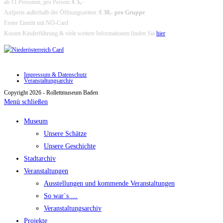
ab 11 Personen, pro Person:
€ 5,-
Aufpreis außerhalb der Öffnungszeiten:
€ 30,- pro Gruppe
Freier Eintritt mit NÖ-Card
Kosten Kinderführung & viele weitere Informationen finden Sie
hier
Impressum & Datenschutz
Veranstaltungsarchiv
Copyright 2026 - Rollettmuseum Baden
Menü schließen
Museum
Unsere Schätze
Unsere Geschichte
Stadtarchiv
Veranstaltungen
Ausstellungen und kommende Veranstaltungen
So war`s …
Veranstaltungsarchiv
Projekte