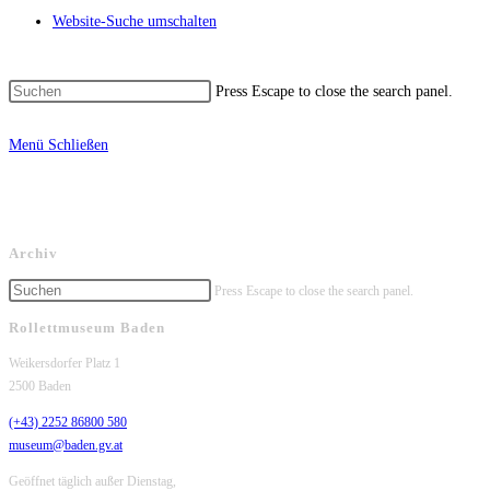
Website-Suche umschalten
Press Escape to close the search panel.
Menü
Schließen
Archiv
Press Escape to close the search panel.
Rollettmuseum Baden
Weikersdorfer Platz 1
2500 Baden
(+43) 2252 86800 580
museum@baden.gv.at
Geöffnet täglich außer Dienstag,