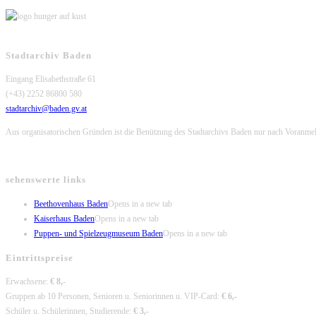
Stadtarchiv Baden
Eingang Elisabethstraße 61
(+43) 2252 86800 580
stadtarchiv@baden.gv.at
Aus organisatorischen Gründen ist die Benützung des Stadtarchivs Baden nur nach Voranme
sehenswerte links
Beethovenhaus Baden
Opens in a new tab
Kaiserhaus Baden
Opens in a new tab
Puppen- und Spielzeugmuseum Baden
Opens in a new tab
Eintrittspreise
Erwachsene:
€ 8,-
Gruppen ab 10 Personen, Senioren u. Seniorinnen u. VIP-Card:
€ 6,-
Schüler u. Schülerinnen, Studierende:
€ 3,-