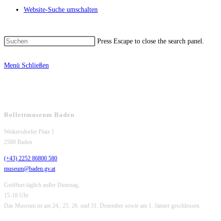
Website-Suche umschalten
Press Escape to close the search panel.
Menü
Schließen
Rollettmuseum Baden
Weikersdorfer Platz 1
2500 Baden
(+43) 2252 86800 580
museum@baden.gv.at
Geöffnet täglich außer Dienstag,
15-18 Uhr
Das Museum ist am 24., 25. 26. und 31. Dezember sowie am 1. Jänner geschlossen.