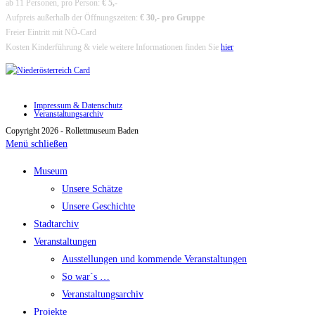
ab 11 Personen, pro Person:
€ 5,-
Aufpreis außerhalb der Öffnungszeiten:
€ 30,- pro Gruppe
Freier Eintritt mit NÖ-Card
Kosten Kinderführung & viele weitere Informationen finden Sie
hier
Impressum & Datenschutz
Veranstaltungsarchiv
Copyright 2026 - Rollettmuseum Baden
Menü schließen
Museum
Unsere Schätze
Unsere Geschichte
Stadtarchiv
Veranstaltungen
Ausstellungen und kommende Veranstaltungen
So war`s …
Veranstaltungsarchiv
Projekte