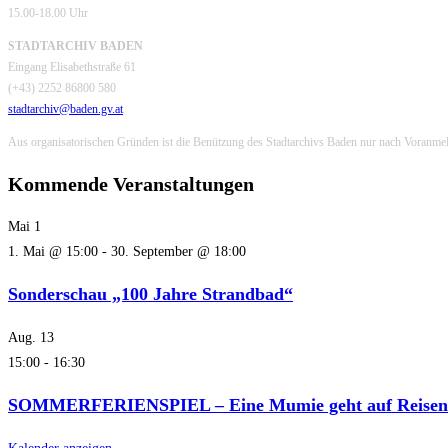
15.00-18.00 Uhr
STADTARCHIV BADEN
Eingang Elisabethstraße 61
(+43) 2252 86800 580
stadtarchiv@baden.gv.at
Aus organisatorischen Gründen ist die Benützung des Stadtarchivs Baden nur nach Voranme
Kommende Veranstaltungen
Mai
1
1. Mai @ 15:00
-
30. September @ 18:00
Sonderschau „100 Jahre Strandbad“
Aug.
13
15:00
-
16:30
SOMMERFERIENSPIEL – Eine Mumie geht auf Reisen