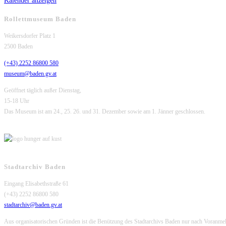
Kalender anzeigen
Rollettmuseum Baden
Weikersdorfer Platz 1
2500 Baden
(+43) 2252 86800 580
museum@baden.gv.at
Geöffnet täglich außer Dienstag,
15-18 Uhr
Das Museum ist am 24., 25. 26. und 31. Dezember sowie am 1. Jänner geschlossen.
Stadtarchiv Baden
Eingang Elisabethstraße 61
(+43) 2252 86800 580
stadtarchiv@baden.gv.at
Aus organisatorischen Gründen ist die Benützung des Stadtarchivs Baden nur nach Voranme