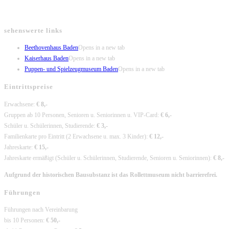
sehenswerte links
Beethovenhaus Baden
Opens in a new tab
Kaiserhaus Baden
Opens in a new tab
Puppen- und Spielzeugmuseum Baden
Opens in a new tab
Eintrittspreise
Erwachsene:
€ 8,-
Gruppen ab 10 Personen, Senioren u. Seniorinnen u. VIP-Card:
€ 6,-
Schüler u. Schülerinnen, Studierende:
€ 3,-
Familienkarte pro Eintritt (2 Erwachsene u. max. 3 Kinder):
€ 12,-
Jahreskarte:
€ 15,-
Jahreskarte ermäßigt (Schüler u. Schülerinnen, Studierende, Senioren u. Seniorinnen):
€ 8,-
Aufgrund der historischen Bausubstanz ist das Rollettmuseum nicht barrierefrei.
Führungen
Führungen nach Vereinbarung
bis 10 Personen:
€ 50,-