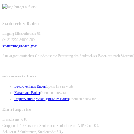
Stadtarchiv Baden
Eingang Elisabethstraße 61
(+43) 2252 86800 580
stadtarchiv@baden.gv.at
Aus organisatorischen Gründen ist die Benützung des Stadtarchivs Baden nur nach Voranme
sehenswerte links
Beethovenhaus Baden
Opens in a new tab
Kaiserhaus Baden
Opens in a new tab
Puppen- und Spielzeugmuseum Baden
Opens in a new tab
Eintrittspreise
Erwachsene:
€ 8,-
Gruppen ab 10 Personen, Senioren u. Seniorinnen u. VIP-Card:
€ 6,-
Schüler u. Schülerinnen, Studierende:
€ 3,-