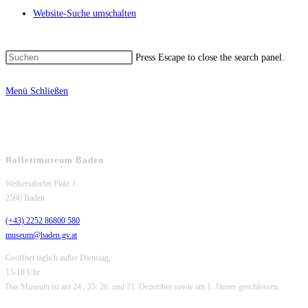
Website-Suche umschalten
Press Escape to close the search panel.
Menü
Schließen
Rollettmuseum Baden
Weikersdorfer Platz 1
2500 Baden
(+43) 2252 86800 580
museum@baden.gv.at
Geöffnet täglich außer Dienstag,
15-18 Uhr
Das Museum ist am 24., 25. 26. und 31. Dezember sowie am 1. Jänner geschlossen.