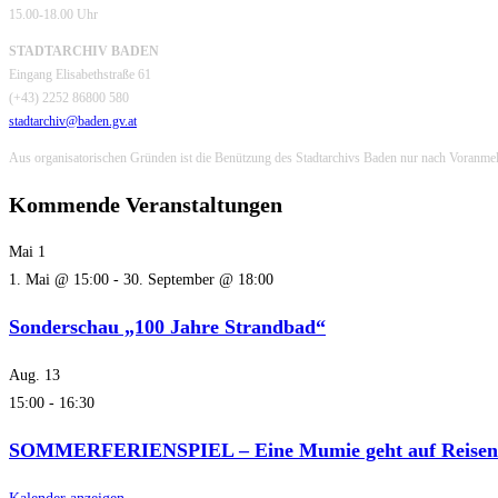
15.00-18.00 Uhr
STADTARCHIV BADEN
Eingang Elisabethstraße 61
(+43) 2252 86800 580
stadtarchiv@baden.gv.at
Aus organisatorischen Gründen ist die Benützung des Stadtarchivs Baden nur nach Voranme
Kommende Veranstaltungen
Mai
1
1. Mai @ 15:00
-
30. September @ 18:00
Sonderschau „100 Jahre Strandbad“
Aug.
13
15:00
-
16:30
SOMMERFERIENSPIEL – Eine Mumie geht auf Reisen