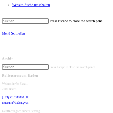
Website-Suche umschalten
Press Escape to close the search panel.
Menü
Schließen
Archiv
Press Escape to close the search panel.
Rollettmuseum Baden
Weikersdorfer Platz 1
2500 Baden
(+43) 2252 86800 580
museum@baden.gv.at
Geöffnet täglich außer Dienstag,