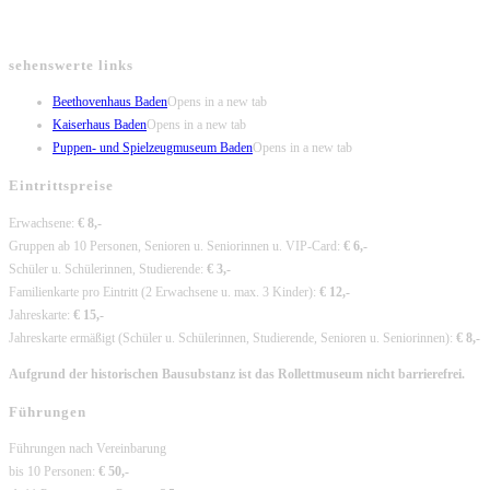
sehenswerte links
Beethovenhaus Baden
Opens in a new tab
Kaiserhaus Baden
Opens in a new tab
Puppen- und Spielzeugmuseum Baden
Opens in a new tab
Eintrittspreise
Erwachsene:
€ 8,-
Gruppen ab 10 Personen, Senioren u. Seniorinnen u. VIP-Card:
€ 6,-
Schüler u. Schülerinnen, Studierende:
€ 3,-
Familienkarte pro Eintritt (2 Erwachsene u. max. 3 Kinder):
€ 12,-
Jahreskarte:
€ 15,-
Jahreskarte ermäßigt (Schüler u. Schülerinnen, Studierende, Senioren u. Seniorinnen):
€ 8,-
Aufgrund der historischen Bausubstanz ist das Rollettmuseum nicht barrierefrei.
Führungen
Führungen nach Vereinbarung
bis 10 Personen:
€ 50,-