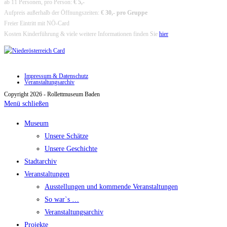
ab 11 Personen, pro Person:
€ 5,-
Aufpreis außerhalb der Öffnungszeiten:
€ 30,- pro Gruppe
Freier Eintritt mit NÖ-Card
Kosten Kinderführung & viele weitere Informationen finden Sie
hier
Impressum & Datenschutz
Veranstaltungsarchiv
Copyright 2026 - Rollettmuseum Baden
Menü schließen
Museum
Unsere Schätze
Unsere Geschichte
Stadtarchiv
Veranstaltungen
Ausstellungen und kommende Veranstaltungen
So war`s …
Veranstaltungsarchiv
Projekte