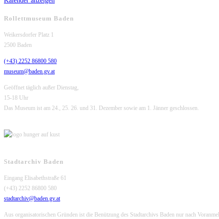
Kalender anzeigen
Rollettmuseum Baden
Weikersdorfer Platz 1
2500 Baden
(+43) 2252 86800 580
museum@baden.gv.at
Geöffnet täglich außer Dienstag,
15-18 Uhr
Das Museum ist am 24., 25. 26. und 31. Dezember sowie am 1. Jänner geschlossen.
Stadtarchiv Baden
Eingang Elisabethstraße 61
(+43) 2252 86800 580
stadtarchiv@baden.gv.at
Aus organisatorischen Gründen ist die Benützung des Stadtarchivs Baden nur nach Voranme