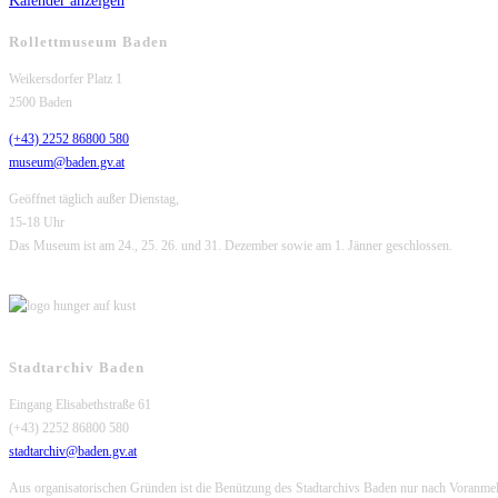
Kalender anzeigen
Rollettmuseum Baden
Weikersdorfer Platz 1
2500 Baden
(+43) 2252 86800 580
museum@baden.gv.at
Geöffnet täglich außer Dienstag,
15-18 Uhr
Das Museum ist am 24., 25. 26. und 31. Dezember sowie am 1. Jänner geschlossen.
Stadtarchiv Baden
Eingang Elisabethstraße 61
(+43) 2252 86800 580
stadtarchiv@baden.gv.at
Aus organisatorischen Gründen ist die Benützung des Stadtarchivs Baden nur nach Voranme