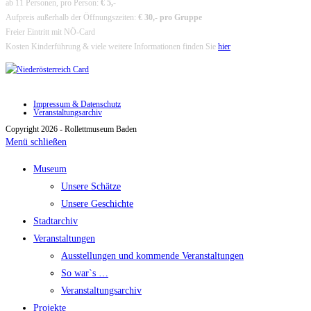
ab 11 Personen, pro Person:
€ 5,-
Aufpreis außerhalb der Öffnungszeiten:
€ 30,- pro Gruppe
Freier Eintritt mit NÖ-Card
Kosten Kinderführung & viele weitere Informationen finden Sie
hier
Impressum & Datenschutz
Veranstaltungsarchiv
Copyright 2026 - Rollettmuseum Baden
Menü schließen
Museum
Unsere Schätze
Unsere Geschichte
Stadtarchiv
Veranstaltungen
Ausstellungen und kommende Veranstaltungen
So war`s …
Veranstaltungsarchiv
Projekte