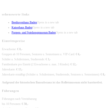
sehenswerte links
Beethovenhaus Baden
Opens in a new tab
Kaiserhaus Baden
Opens in a new tab
Puppen- und Spielzeugmuseum Baden
Opens in a new tab
Eintrittspreise
Erwachsene:
€ 8,-
Gruppen ab 10 Personen, Senioren u. Seniorinnen u. VIP-Card:
€ 6,-
Schüler u. Schülerinnen, Studierende:
€ 3,-
Familienkarte pro Eintritt (2 Erwachsene u. max. 3 Kinder):
€ 12,-
Jahreskarte:
€ 15,-
Jahreskarte ermäßigt (Schüler u. Schülerinnen, Studierende, Senioren u. Seniorinnen):
€ 8,-
Aufgrund der historischen Bausubstanz ist das Rollettmuseum nicht barrierefrei.
Führungen
Führungen nach Vereinbarung
bis 10 Personen:
€ 50,-