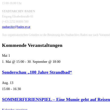
15.00-18.00 Uhr
STADTARCHIV BADEN
Eingang Elisabethstraße 61
(+43) 2252 86800 580
stadtarchiv@baden.gv.at
Aus organisatorischen Gründen ist die Benützung des Stadtarchivs Baden nur nach Voranme
Kommende Veranstaltungen
Mai
1
1. Mai @ 15:00
-
30. September @ 18:00
Sonderschau „100 Jahre Strandbad“
Aug.
13
15:00
-
16:30
SOMMERFERIENSPIEL – Eine Mumie geht auf Reisen