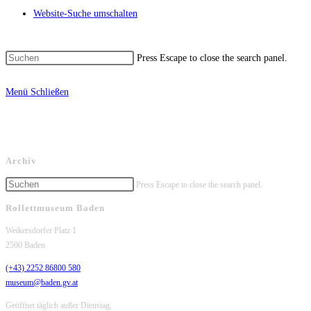
Website-Suche umschalten
Press Escape to close the search panel.
Menü
Schließen
Archiv
Press Escape to close the search panel.
Rollettmuseum Baden
Weikersdorfer Platz 1
2500 Baden
(+43) 2252 86800 580
museum@baden.gv.at
Geöffnet täglich außer Dienstag,