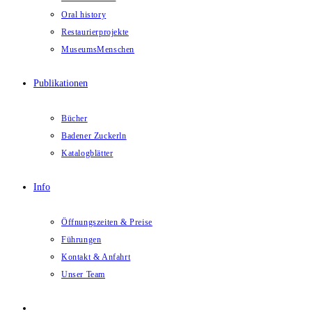
Oral history
Restaurierprojekte
MuseumsMenschen
Publikationen
Bücher
Badener Zuckerln
Katalogblätter
Info
Öffnungszeiten & Preise
Führungen
Kontakt & Anfahrt
Unser Team
Website-