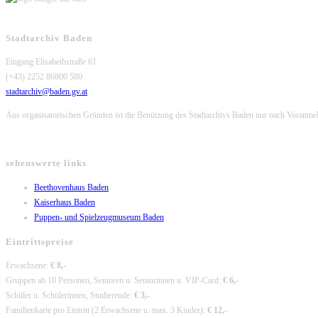
Stadtarchiv Baden
Eingang Elisabethstraße 61
(+43) 2252 86800 580
stadtarchiv@baden.gv.at
Aus organisatorischen Gründen ist die Benützung des Stadtarchivs Baden nur nach Voranme
sehenswerte links
Opens
Beethovenhaus Baden
Opens
in
Kaiserhaus Baden
in
a
Opens
Puppen- und Spielzeugmuseum Baden
a
new
in
Eintrittspreise
new
tab
a
tab
new
Erwachsene:
€ 8,-
tab
Gruppen ab 10 Personen, Senioren u. Seniorinnen u. VIP-Card:
€ 6,-
Schüler u. Schülerinnen, Studierende:
€ 3,-
Familienkarte pro Eintritt (2 Erwachsene u. max. 3 Kinder):
€ 12,-