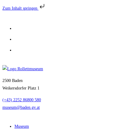
Zum Inhalt springen
Zum
Inhalt
springen
2500 Baden
Weikersdorfer Platz 1
(+43) 2252 86800 580
museum@baden.gv.at
Museum