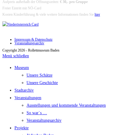
Aufpreis außerhalb der Öffnungszeiten:
€ 30,- pro Gruppe
Freier Eintritt mit NÖ-Card
Kosten Kinderführung & viele weitere Informationen finden Sie
hier
Impressum & Datenschutz
Veranstaltungsarchiv
Copyright 2026 - Rollettmuseum Baden
Menü schließen
Museum
Unsere Schätze
Unsere Geschichte
Stadtarchiv
Veranstaltungen
Ausstellungen und kommende Veranstaltungen
So war`s …
Veranstaltungsarchiv
Projekte