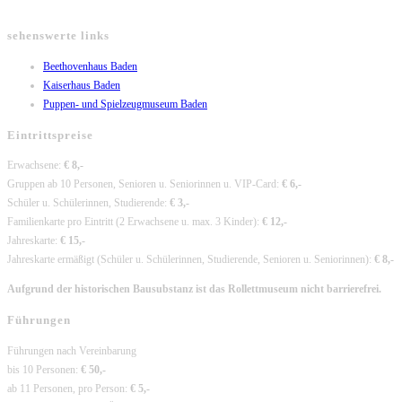
sehenswerte links
Opens
Beethovenhaus Baden
Opens
in
Kaiserhaus Baden
in
a
Opens
Puppen- und Spielzeugmuseum Baden
a
new
in
Eintrittspreise
new
tab
a
tab
new
Erwachsene:
€ 8,-
tab
Gruppen ab 10 Personen, Senioren u. Seniorinnen u. VIP-Card:
€ 6,-
Schüler u. Schülerinnen, Studierende:
€ 3,-
Familienkarte pro Eintritt (2 Erwachsene u. max. 3 Kinder):
€ 12,-
Jahreskarte:
€ 15,-
Jahreskarte ermäßigt (Schüler u. Schülerinnen, Studierende, Senioren u. Seniorinnen):
€ 8,-
Aufgrund der historischen Bausubstanz ist das Rollettmuseum nicht barrierefrei.
Führungen
Führungen nach Vereinbarung
bis 10 Personen:
€ 50,-
ab 11 Personen, pro Person:
€ 5,-