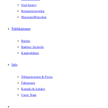
Oral history
Restaurierprojekte
MuseumsMenschen
Publikationen
Bücher
Badener Zuckerln
Katalogblätter
Info
Öffnungszeiten & Preise
Führungen
Kontakt & Anfahrt
Unser Team
Website-