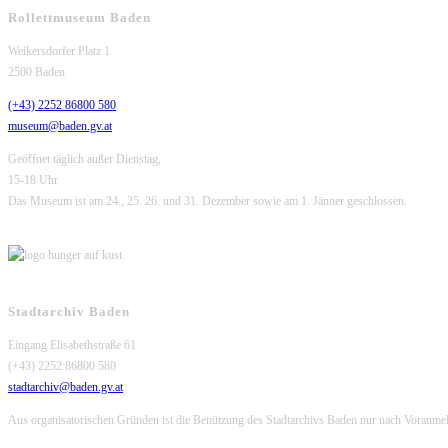
Rollettmuseum Baden
Weikersdorfer Platz 1
2500 Baden
(+43) 2252 86800 580
museum@baden.gv.at
Geöffnet täglich außer Dienstag,
15-18 Uhr
Das Museum ist am 24., 25. 26. und 31. Dezember sowie am 1. Jänner geschlossen.
Stadtarchiv Baden
Eingang Elisabethstraße 61
(+43) 2252 86800 580
stadtarchiv@baden.gv.at
Aus organisatorischen Gründen ist die Benützung des Stadtarchivs Baden nur nach Voranme