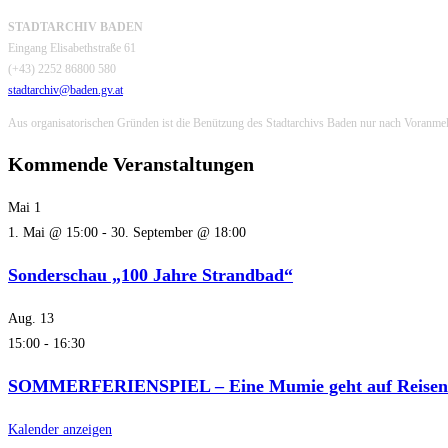
STADTARCHIV BADEN
Eingang Elisabethstraße 61
(+43) 2252 86800 580
stadtarchiv@baden.gv.at
Aus organisatorischen Gründen ist die Benützung des Stadtarchivs Baden nur nach Voranme
Kommende Veranstaltungen
Mai
1
1. Mai @ 15:00
-
30. September @ 18:00
Sonderschau „100 Jahre Strandbad“
Aug.
13
15:00
-
16:30
SOMMERFERIENSPIEL – Eine Mumie geht auf Reisen
Kalender anzeigen