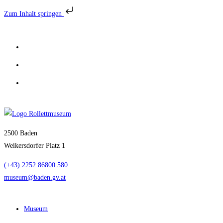
Zum Inhalt springen
Zum
Inhalt
springen
2500 Baden
Weikersdorfer Platz 1
(+43) 2252 86800 580
museum@baden.gv.at
Museum