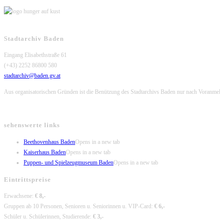
Stadtarchiv Baden
Eingang Elisabethstraße 61
(+43) 2252 86800 580
stadtarchiv@baden.gv.at
Aus organisatorischen Gründen ist die Benützung des Stadtarchivs Baden nur nach Voranme
sehenswerte links
Beethovenhaus Baden
Opens in a new tab
Kaiserhaus Baden
Opens in a new tab
Puppen- und Spielzeugmuseum Baden
Opens in a new tab
Eintrittspreise
Erwachsene:
€ 8,-
Gruppen ab 10 Personen, Senioren u. Seniorinnen u. VIP-Card:
€ 6,-
Schüler u. Schülerinnen, Studierende:
€ 3,-