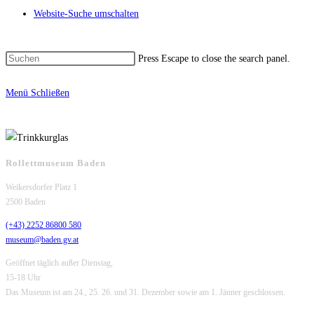
Website-Suche umschalten
Press Escape to close the search panel.
Menü
Schließen
Rollettmuseum Baden
Weikersdorfer Platz 1
2500 Baden
(+43) 2252 86800 580
museum@baden.gv.at
Geöffnet täglich außer Dienstag,
15-18 Uhr
Das Museum ist am 24., 25. 26. und 31. Dezember sowie am 1. Jänner geschlossen.