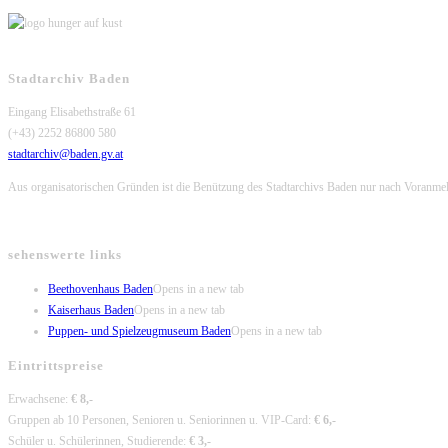
Stadtarchiv Baden
Eingang Elisabethstraße 61
(+43) 2252 86800 580
stadtarchiv@baden.gv.at
Aus organisatorischen Gründen ist die Benützung des Stadtarchivs Baden nur nach Voranme
sehenswerte links
Beethovenhaus Baden
Opens in a new tab
Kaiserhaus Baden
Opens in a new tab
Puppen- und Spielzeugmuseum Baden
Opens in a new tab
Eintrittspreise
Erwachsene:
€ 8,-
Gruppen ab 10 Personen, Senioren u. Seniorinnen u. VIP-Card:
€ 6,-
Schüler u. Schülerinnen, Studierende:
€ 3,-