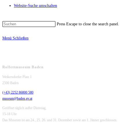
Website-Suche umschalten
Press Escape to close the search panel.
Menü
Schließen
Rollettmuseum Baden
Weikersdorfer Platz 1
2500 Baden
(+43) 2252 86800 580
museum@baden.gv.at
Geöffnet täglich außer Dienstag,
15-18 Uhr
Das Museum ist am 24., 25. 26. und 31. Dezember sowie am 1. Jänner geschlossen.