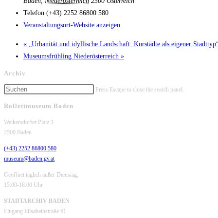
Baden
,
Niederösterreich
2500
Österreich
Telefon
(+43) 2252 86800 580
Veranstaltungsort-Website anzeigen
«
„Urbanität und idyllische Landschaft. Kurstädte als eigener Stadttyp
Museumsfrühling Niederösterreich
»
Archiv
Press Escape to close the search panel.
Rollettmuseum Baden
Weikersdorfer Platz 1
2500 Baden
(+43) 2252 86800 580
museum@baden.gv.at
Geöffnet täglich außer Dienstag,
15.00-18.00 Uhr
STADTARCHIV BADEN
Eingang Elisabethstraße 61