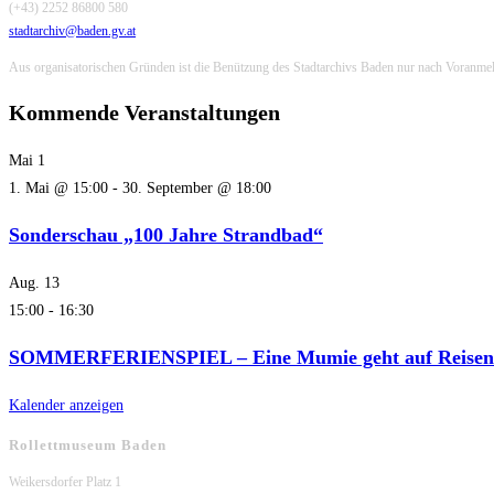
(+43) 2252 86800 580
stadtarchiv@baden.gv.at
Aus organisatorischen Gründen ist die Benützung des Stadtarchivs Baden nur nach Voranme
Kommende Veranstaltungen
Mai
1
1. Mai @ 15:00
-
30. September @ 18:00
Sonderschau „100 Jahre Strandbad“
Aug.
13
15:00
-
16:30
SOMMERFERIENSPIEL – Eine Mumie geht auf Reisen
Kalender anzeigen
Rollettmuseum Baden
Weikersdorfer Platz 1