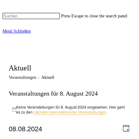
Press Escape to close the search panel.
Menü
Schließen
Aktuell
Veranstaltungen
Aktuell
Veranstaltungen für 8. August 2024
Keine Veranstaltungen für 8. August 2024 vorgesehen. Hier geht
Hinweis
es zu den
nächsten bevorstehenden Veranstaltungen
.
08.08.2024
Veran
Ansich
Tag
Ansic
Naviga
Datum