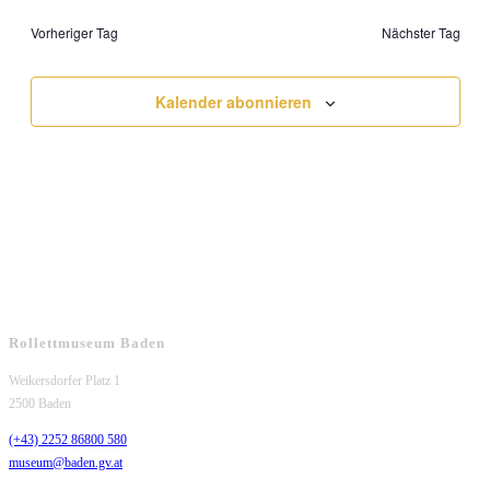
Navig
wählen.
Vorheriger Tag
Nächster Tag
Kalender abonnieren
Rollettmuseum Baden
Weikersdorfer Platz 1
2500 Baden
(+43) 2252 86800 580
museum@baden.gv.at