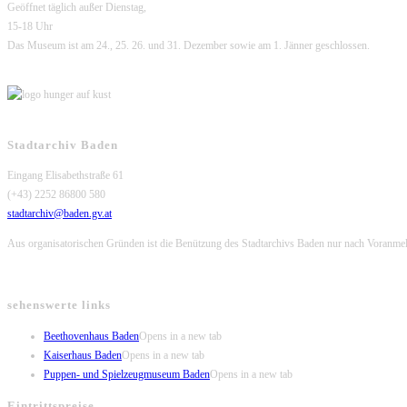
Geöffnet täglich außer Dienstag,
15-18 Uhr
Das Museum ist am 24., 25. 26. und 31. Dezember sowie am 1. Jänner geschlossen.
Stadtarchiv Baden
Eingang Elisabethstraße 61
(+43) 2252 86800 580
stadtarchiv@baden.gv.at
Aus organisatorischen Gründen ist die Benützung des Stadtarchivs Baden nur nach Voranme
sehenswerte links
Beethovenhaus Baden
Opens in a new tab
Kaiserhaus Baden
Opens in a new tab
Puppen- und Spielzeugmuseum Baden
Opens in a new tab
Eintrittspreise