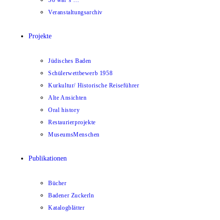
So war`s …
Veranstaltungsarchiv
Projekte
Jüdisches Baden
Schülerwettbewerb 1958
Kurkultur/ Historische Reiseführer
Alte Ansichten
Oral history
Restaurierprojekte
MuseumsMenschen
Publikationen
Bücher
Badener Zuckerln
Katalogblätter