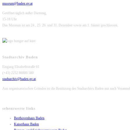
museum@baden.gv.at
Geöffnet täglich außer Dienstag,
15-18 Uhr
Das Museum ist am 24., 25. 26. und 31. Dezember sowie am 1. Jänner geschlossen.
Stadtarchiv Baden
Eingang Elisabethstraße 61
(+43) 2252 86800 580
stadtarchiv@baden.gv.at
Aus organisatorischen Gründen ist die Benützung des Stadtarchivs Baden nur nach Voranme
sehenswerte links
Beethovenhaus Baden
Kaiserhaus Baden