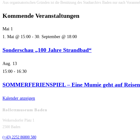
Aus organisatorischen Gründen ist die Benützung des Stadtarchivs Baden nur nach Voranme
Kommende Veranstaltungen
Mai
1
1. Mai @ 15:00
-
30. September @ 18:00
Sonderschau „100 Jahre Strandbad“
Aug.
13
15:00
-
16:30
SOMMERFERIENSPIEL – Eine Mumie geht auf Reisen
Kalender anzeigen
Rollettmuseum Baden
Weikersdorfer Platz 1
2500 Baden
(+43) 2252 86800 580