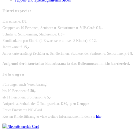
Puppen- und Spielzeugmuseum Baden
Eintrittspreise
Erwachsene:
€ 8,-
Gruppen ab 10 Personen, Senioren u. Seniorinnen u. VIP-Card:
€ 6,-
Schüler u. Schülerinnen, Studierende:
€ 3,-
Familienkarte pro Eintritt (2 Erwachsene u. max. 3 Kinder):
€ 12,-
Jahreskarte:
€ 15,-
Jahreskarte ermäßigt (Schüler u. Schülerinnen, Studierende, Senioren u. Seniorinnen):
€ 8,-
Aufgrund der historischen Bausubstanz ist das Rollettmuseum nicht barrierefrei.
Führungen
Führungen nach Vereinbarung
bis 10 Personen:
€ 50,-
ab 11 Personen, pro Person:
€ 5,-
Aufpreis außerhalb der Öffnungszeiten:
€ 30,- pro Gruppe
Freier Eintritt mit NÖ-Card
Kosten Kinderführung & viele weitere Informationen finden Sie
hier