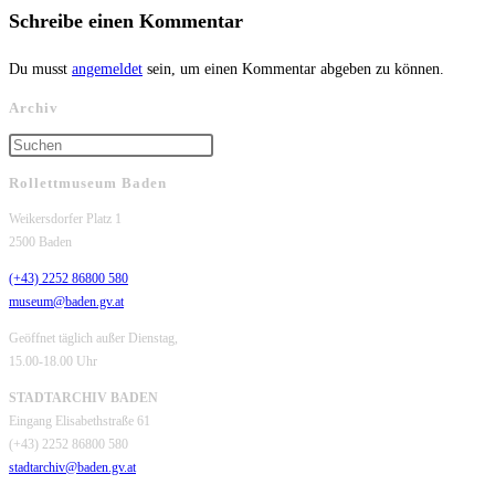
Schreibe einen Kommentar
Du musst
angemeldet
sein, um einen Kommentar abgeben zu können.
Archiv
Rollettmuseum Baden
Weikersdorfer Platz 1
2500 Baden
(+43) 2252 86800 580
museum@baden.gv.at
Geöffnet täglich außer Dienstag,
15.00-18.00 Uhr
STADTARCHIV BADEN
Eingang Elisabethstraße 61
(+43) 2252 86800 580
stadtarchiv@baden.gv.at