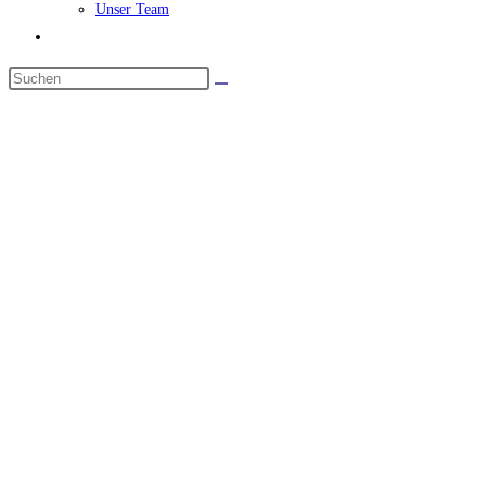
Unser Team
Website-
Suche
Diese
umschalten
Website
durchsuchen