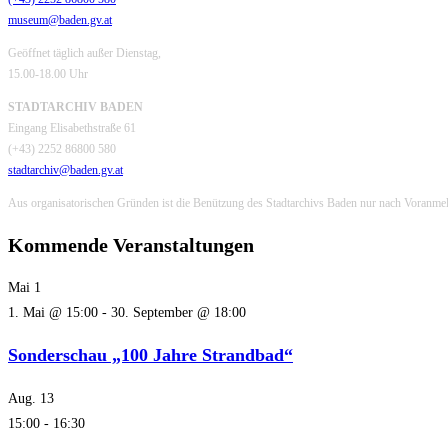
panel.
museum@baden.gv.at
Geöffnet täglich außer Dienstag,
15.00-18.00 Uhr
STADTARCHIV BADEN
Eingang Elisabethstraße 61
(+43) 2252 86800 580
stadtarchiv@baden.gv.at
Aus organisatorischen Gründen ist die Benützung des Stadtarchivs Baden nur nach Voranme
Kommende Veranstaltungen
Mai
1
1. Mai @ 15:00
-
30. September @ 18:00
Sonderschau „100 Jahre Strandbad“
Aug.
13
15:00
-
16:30