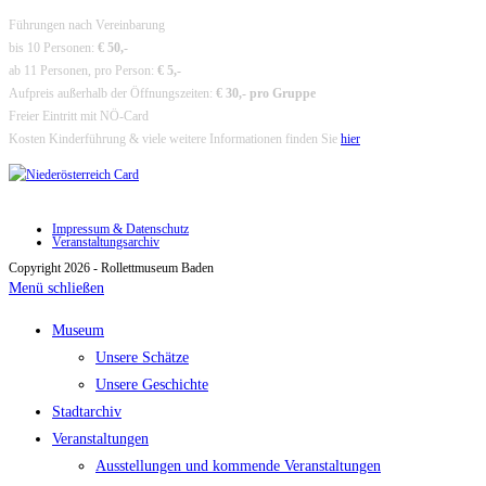
Führungen nach Vereinbarung
bis 10 Personen:
€ 50,-
ab 11 Personen, pro Person:
€ 5,-
Aufpreis außerhalb der Öffnungszeiten:
€ 30,- pro Gruppe
Freier Eintritt mit NÖ-Card
Kosten Kinderführung & viele weitere Informationen finden Sie
hier
Impressum & Datenschutz
Veranstaltungsarchiv
Copyright 2026 - Rollettmuseum Baden
Menü schließen
Museum
Unsere Schätze
Unsere Geschichte
Stadtarchiv
Veranstaltungen
Ausstellungen und kommende Veranstaltungen