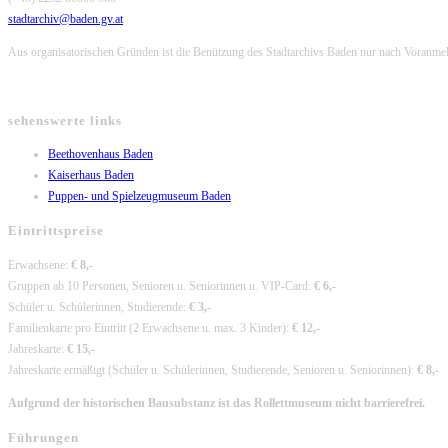
stadtarchiv@baden.gv.at
Aus organisatorischen Gründen ist die Benützung des Stadtarchivs Baden nur nach Voranme
sehenswerte links
Opens
Beethovenhaus Baden
Opens
in
Kaiserhaus Baden
in
a
Opens
Puppen- und Spielzeugmuseum Baden
a
new
in
Eintrittspreise
new
tab
a
tab
new
Erwachsene:
€ 8,-
tab
Gruppen ab 10 Personen, Senioren u. Seniorinnen u. VIP-Card:
€ 6,-
Schüler u. Schülerinnen, Studierende:
€ 3,-
Familienkarte pro Eintritt (2 Erwachsene u. max. 3 Kinder):
€ 12,-
Jahreskarte:
€ 15,-
Jahreskarte ermäßigt (Schüler u. Schülerinnen, Studierende, Senioren u. Seniorinnen):
€ 8,-
Aufgrund der historischen Bausubstanz ist das Rollettmuseum nicht barrierefrei.
Führungen