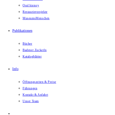
Oral history
Restaurierprojekte
MuseumsMenschen
Publikationen
Bücher
Badener Zuckerln
Katalogblätter
Info
Öffnungszeiten & Preise
Führungen
Kontakt & Anfahrt
Unser Team
Website-