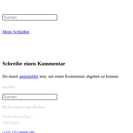
Press
Suche
Escape
Menü
Schließen
to
close
umschalten
the
search
panel.
Schreibe einen Kommentar
Du musst
angemeldet
sein, um einen Kommentar abgeben zu können.
Archiv
Press
Escape
Rollettmuseum Baden
to
close
Weikersdorfer Platz 1
the
2500 Baden
search
(+43) 2252 86800 580