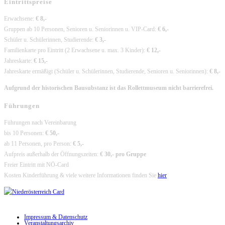
Eintrittspreise
Erwachsene:
€ 8,-
Gruppen ab 10 Personen, Senioren u. Seniorinnen u. VIP-Card:
€ 6,-
Schüler u. Schülerinnen, Studierende:
€ 3,-
Familienkarte pro Eintritt (2 Erwachsene u. max. 3 Kinder):
€ 12,-
Jahreskarte:
€ 15,-
Jahreskarte ermäßigt (Schüler u. Schülerinnen, Studierende, Senioren u. Seniorinnen):
€ 8,-
Aufgrund der historischen Bausubstanz ist das Rollettmuseum nicht barrierefrei.
Führungen
Führungen nach Vereinbarung
bis 10 Personen:
€ 50,-
ab 11 Personen, pro Person:
€ 5,-
Aufpreis außerhalb der Öffnungszeiten:
€ 30,- pro Gruppe
Freier Eintritt mit NÖ-Card
Kosten Kinderführung & viele weitere Informationen finden Sie
hier
Impressum & Datenschutz
Veranstaltungsarchiv