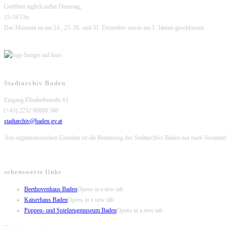
Geöffnet täglich außer Dienstag,
15-18 Uhr
Das Museum ist am 24., 25. 26. und 31. Dezember sowie am 1. Jänner geschlossen.
Stadtarchiv Baden
Eingang Elisabethstraße 61
(+43) 2252 86800 580
stadtarchiv@baden.gv.at
Aus organisatorischen Gründen ist die Benützung des Stadtarchivs Baden nur nach Voranme
sehenswerte links
Beethovenhaus Baden
Opens in a new tab
Kaiserhaus Baden
Opens in a new tab
Puppen- und Spielzeugmuseum Baden
Opens in a new tab