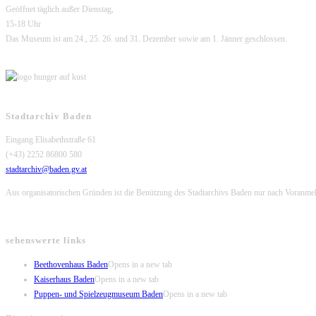
Geöffnet täglich außer Dienstag,
15-18 Uhr
Das Museum ist am 24., 25. 26. und 31. Dezember sowie am 1. Jänner geschlossen.
Stadtarchiv Baden
Eingang Elisabethstraße 61
(+43) 2252 86800 580
stadtarchiv@baden.gv.at
Aus organisatorischen Gründen ist die Benützung des Stadtarchivs Baden nur nach Voranme
sehenswerte links
Beethovenhaus Baden
Opens in a new tab
Kaiserhaus Baden
Opens in a new tab
Puppen- und Spielzeugmuseum Baden
Opens in a new tab