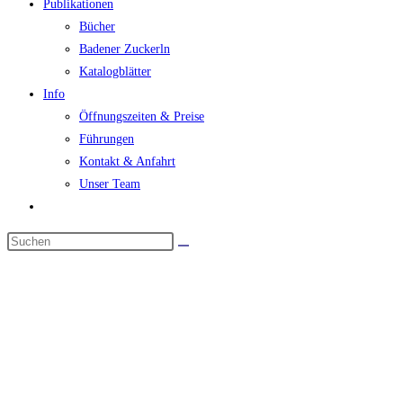
Publikationen
Bücher
Badener Zuckerln
Katalogblätter
Info
Öffnungszeiten & Preise
Führungen
Kontakt & Anfahrt
Unser Team
Website-
Suche
Diese
umschalten
Website
durchsuchen