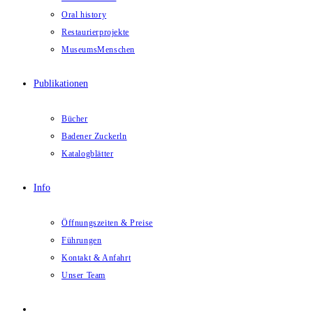
Oral history
Restaurierprojekte
MuseumsMenschen
Publikationen
Bücher
Badener Zuckerln
Katalogblätter
Info
Öffnungszeiten & Preise
Führungen
Kontakt & Anfahrt
Unser Team
Website-