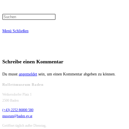
Press
Suche
Escape
Menü
Schließen
to
close
umschalten
the
search
panel.
Schreibe einen Kommentar
Du musst
angemeldet
sein, um einen Kommentar abgeben zu können.
Rollettmuseum Baden
Weikersdorfer Platz 1
2500 Baden
(+43) 2252 86800 580
museum@baden.gv.at
Geöffnet täglich außer Dienstag,