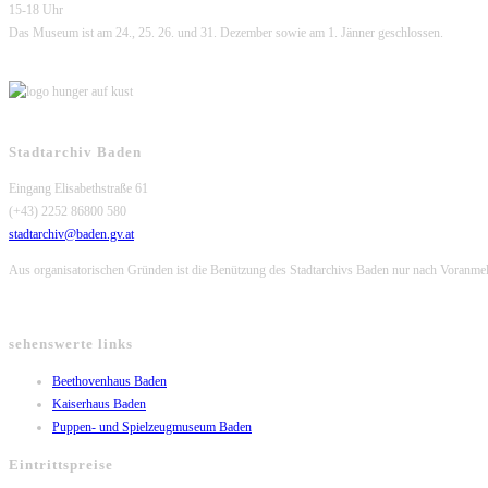
15-18 Uhr
Das Museum ist am 24., 25. 26. und 31. Dezember sowie am 1. Jänner geschlossen.
Stadtarchiv Baden
Eingang Elisabethstraße 61
(+43) 2252 86800 580
stadtarchiv@baden.gv.at
Aus organisatorischen Gründen ist die Benützung des Stadtarchivs Baden nur nach Voranme
sehenswerte links
Opens
Beethovenhaus Baden
Opens
in
Kaiserhaus Baden
in
a
Opens
Puppen- und Spielzeugmuseum Baden
a
new
in
Eintrittspreise
new
tab
a