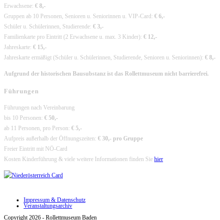
tab
new
Erwachsene:
€ 8,-
tab
Gruppen ab 10 Personen, Senioren u. Seniorinnen u. VIP-Card:
€ 6,-
Schüler u. Schülerinnen, Studierende:
€ 3,-
Familienkarte pro Eintritt (2 Erwachsene u. max. 3 Kinder):
€ 12,-
Jahreskarte:
€ 15,-
Jahreskarte ermäßigt (Schüler u. Schülerinnen, Studierende, Senioren u. Seniorinnen):
€ 8,-
Aufgrund der historischen Bausubstanz ist das Rollettmuseum nicht barrierefrei.
Führungen
Führungen nach Vereinbarung
bis 10 Personen:
€ 50,-
ab 11 Personen, pro Person:
€ 5,-
Aufpreis außerhalb der Öffnungszeiten:
€ 30,- pro Gruppe
Freier Eintritt mit NÖ-Card
Kosten Kinderführung & viele weitere Informationen finden Sie
hier
Impressum & Datenschutz
Veranstaltungsarchiv
Copyright 2026 - Rollettmuseum Baden