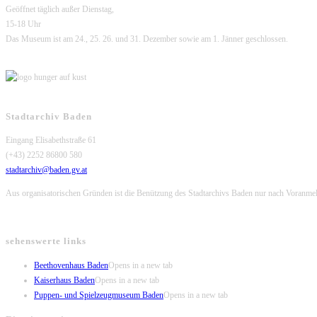
Geöffnet täglich außer Dienstag,
15-18 Uhr
Das Museum ist am 24., 25. 26. und 31. Dezember sowie am 1. Jänner geschlossen.
Stadtarchiv Baden
Eingang Elisabethstraße 61
(+43) 2252 86800 580
stadtarchiv@baden.gv.at
Aus organisatorischen Gründen ist die Benützung des Stadtarchivs Baden nur nach Voranme
sehenswerte links
Beethovenhaus Baden
Opens in a new tab
Kaiserhaus Baden
Opens in a new tab
Puppen- und Spielzeugmuseum Baden
Opens in a new tab