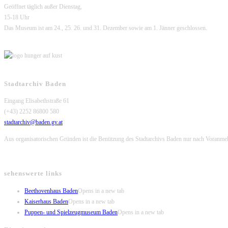
Geöffnet täglich außer Dienstag,
15-18 Uhr
Das Museum ist am 24., 25. 26. und 31. Dezember sowie am 1. Jänner geschlossen.
Stadtarchiv Baden
Eingang Elisabethstraße 61
(+43) 2252 86800 580
stadtarchiv@baden.gv.at
Aus organisatorischen Gründen ist die Benützung des Stadtarchivs Baden nur nach Voranme
sehenswerte links
Beethovenhaus Baden
Opens in a new tab
Kaiserhaus Baden
Opens in a new tab
Puppen- und Spielzeugmuseum Baden
Opens in a new tab