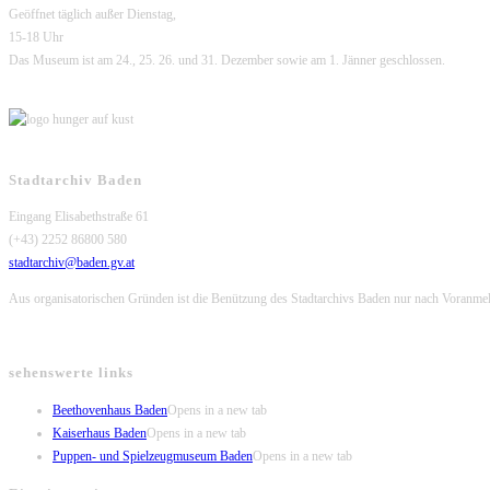
Geöffnet täglich außer Dienstag,
15-18 Uhr
Das Museum ist am 24., 25. 26. und 31. Dezember sowie am 1. Jänner geschlossen.
Stadtarchiv Baden
Eingang Elisabethstraße 61
(+43) 2252 86800 580
stadtarchiv@baden.gv.at
Aus organisatorischen Gründen ist die Benützung des Stadtarchivs Baden nur nach Voranme
sehenswerte links
Beethovenhaus Baden
Opens in a new tab
Kaiserhaus Baden
Opens in a new tab
Puppen- und Spielzeugmuseum Baden
Opens in a new tab