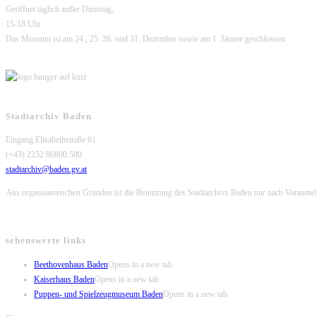
Geöffnet täglich außer Dienstag,
15-18 Uhr
Das Museum ist am 24., 25. 26. und 31. Dezember sowie am 1. Jänner geschlossen.
Stadtarchiv Baden
Eingang Elisabethstraße 61
(+43) 2252 86800 580
stadtarchiv@baden.gv.at
Aus organisatorischen Gründen ist die Benützung des Stadtarchivs Baden nur nach Voranme
sehenswerte links
Beethovenhaus Baden
Opens in a new tab
Kaiserhaus Baden
Opens in a new tab
Puppen- und Spielzeugmuseum Baden
Opens in a new tab