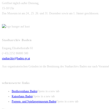
Geöffnet täglich außer Dienstag,
15-18 Uhr
Das Museum ist am 24., 25. 26. und 31. Dezember sowie am 1. Jänner geschlossen.
Stadtarchiv Baden
Eingang Elisabethstraße 61
(+43) 2252 86800 580
stadtarchiv@baden.gv.at
Aus organisatorischen Gründen ist die Benützung des Stadtarchivs Baden nur nach Voranme
sehenswerte links
Beethovenhaus Baden
Opens in a new tab
Kaiserhaus Baden
Opens in a new tab
Puppen- und Spielzeugmuseum Baden
Opens in a new tab