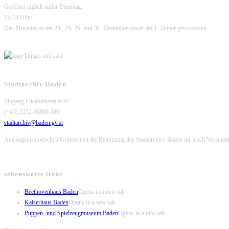
Geöffnet täglich außer Dienstag,
15-18 Uhr
Das Museum ist am 24., 25. 26. und 31. Dezember sowie am 1. Jänner geschlossen.
Stadtarchiv Baden
Eingang Elisabethstraße 61
(+43) 2252 86800 580
stadtarchiv@baden.gv.at
Aus organisatorischen Gründen ist die Benützung des Stadtarchivs Baden nur nach Voranme
sehenswerte links
Beethovenhaus Baden
Opens in a new tab
Kaiserhaus Baden
Opens in a new tab
Puppen- und Spielzeugmuseum Baden
Opens in a new tab