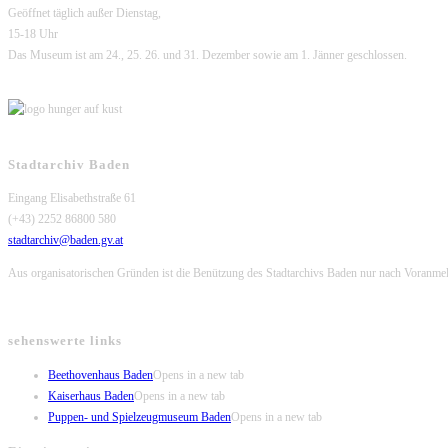
Geöffnet täglich außer Dienstag,
15-18 Uhr
Das Museum ist am 24., 25. 26. und 31. Dezember sowie am 1. Jänner geschlossen.
Stadtarchiv Baden
Eingang Elisabethstraße 61
(+43) 2252 86800 580
stadtarchiv@baden.gv.at
Aus organisatorischen Gründen ist die Benützung des Stadtarchivs Baden nur nach Voranme
sehenswerte links
Beethovenhaus Baden
Opens in a new tab
Kaiserhaus Baden
Opens in a new tab
Puppen- und Spielzeugmuseum Baden
Opens in a new tab