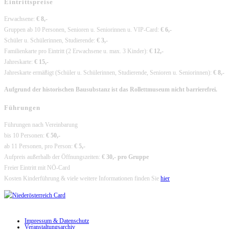
Eintrittspreise
Erwachsene:
€ 8,-
Gruppen ab 10 Personen, Senioren u. Seniorinnen u. VIP-Card:
€ 6,-
Schüler u. Schülerinnen, Studierende:
€ 3,-
Familienkarte pro Eintritt (2 Erwachsene u. max. 3 Kinder):
€ 12,-
Jahreskarte:
€ 15,-
Jahreskarte ermäßigt (Schüler u. Schülerinnen, Studierende, Senioren u. Seniorinnen):
€ 8,-
Aufgrund der historischen Bausubstanz ist das Rollettmuseum nicht barrierefrei.
Führungen
Führungen nach Vereinbarung
bis 10 Personen:
€ 50,-
ab 11 Personen, pro Person:
€ 5,-
Aufpreis außerhalb der Öffnungszeiten:
€ 30,- pro Gruppe
Freier Eintritt mit NÖ-Card
Kosten Kinderführung & viele weitere Informationen finden Sie
hier
Impressum & Datenschutz
Veranstaltungsarchiv