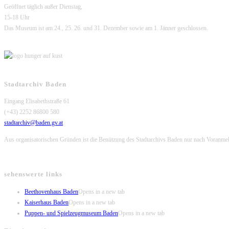
Geöffnet täglich außer Dienstag,
15-18 Uhr
Das Museum ist am 24., 25. 26. und 31. Dezember sowie am 1. Jänner geschlossen.
Stadtarchiv Baden
Eingang Elisabethstraße 61
(+43) 2252 86800 580
stadtarchiv@baden.gv.at
Aus organisatorischen Gründen ist die Benützung des Stadtarchivs Baden nur nach Voranme
sehenswerte links
Beethovenhaus Baden
Opens in a new tab
Kaiserhaus Baden
Opens in a new tab
Puppen- und Spielzeugmuseum Baden
Opens in a new tab