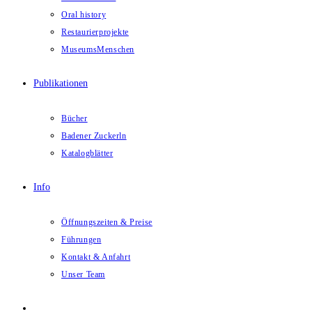
Oral history
Restaurierprojekte
MuseumsMenschen
Publikationen
Bücher
Badener Zuckerln
Katalogblätter
Info
Öffnungszeiten & Preise
Führungen
Kontakt & Anfahrt
Unser Team
Website-