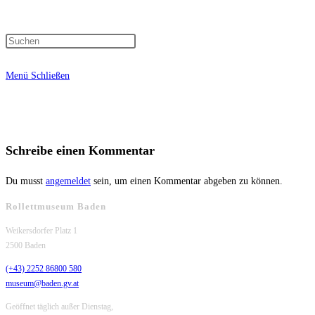
Press
Suche
Escape
Menü
Schließen
to
close
umschalten
the
search
panel.
Schreibe einen Kommentar
Du musst
angemeldet
sein, um einen Kommentar abgeben zu können.
Rollettmuseum Baden
Weikersdorfer Platz 1
2500 Baden
(+43) 2252 86800 580
museum@baden.gv.at
Geöffnet täglich außer Dienstag,