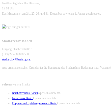
Geöffnet täglich außer Dienstag,
15-18 Uhr
Das Museum ist am 24., 25. 26. und 31. Dezember sowie am 1. Jänner geschlossen.
Stadtarchiv Baden
Eingang Elisabethstraße 61
(+43) 2252 86800 580
stadtarchiv@baden.gv.at
Aus organisatorischen Gründen ist die Benützung des Stadtarchivs Baden nur nach Voranme
sehenswerte links
Beethovenhaus Baden
Opens in a new tab
Kaiserhaus Baden
Opens in a new tab
Puppen- und Spielzeugmuseum Baden
Opens in a new tab