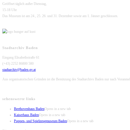
Geöffnet täglich außer Dienstag,
15-18 Uhr
Das Museum ist am 24., 25. 26. und 31. Dezember sowie am 1. Jänner geschlossen.
Stadtarchiv Baden
Eingang Elisabethstraße 61
(+43) 2252 86800 580
stadtarchiv@baden.gv.at
Aus organisatorischen Gründen ist die Benützung des Stadtarchivs Baden nur nach Voranme
sehenswerte links
Beethovenhaus Baden
Opens in a new tab
Kaiserhaus Baden
Opens in a new tab
Puppen- und Spielzeugmuseum Baden
Opens in a new tab