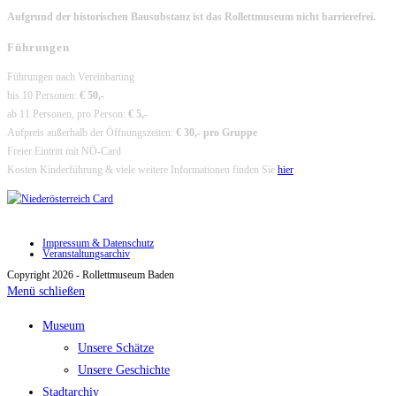
Aufgrund der historischen Bausubstanz ist das Rollettmuseum nicht barrierefrei.
Führungen
Führungen nach Vereinbarung
bis 10 Personen:
€ 50,-
ab 11 Personen, pro Person:
€ 5,-
Aufpreis außerhalb der Öffnungszeiten:
€ 30,- pro Gruppe
Freier Eintritt mit NÖ-Card
Kosten Kinderführung & viele weitere Informationen finden Sie
hier
Impressum & Datenschutz
Veranstaltungsarchiv
Copyright 2026 - Rollettmuseum Baden
Menü schließen
Museum
Unsere Schätze
Unsere Geschichte
Stadtarchiv