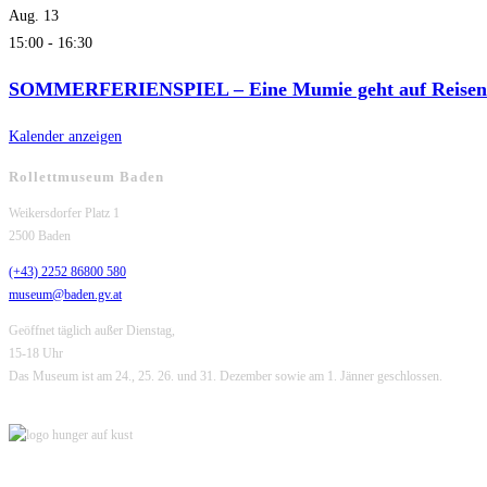
Aug.
13
15:00
-
16:30
SOMMERFERIENSPIEL – Eine Mumie geht auf Reisen
Kalender anzeigen
Rollettmuseum Baden
Weikersdorfer Platz 1
2500 Baden
(+43) 2252 86800 580
museum@baden.gv.at
Geöffnet täglich außer Dienstag,
15-18 Uhr
Das Museum ist am 24., 25. 26. und 31. Dezember sowie am 1. Jänner geschlossen.