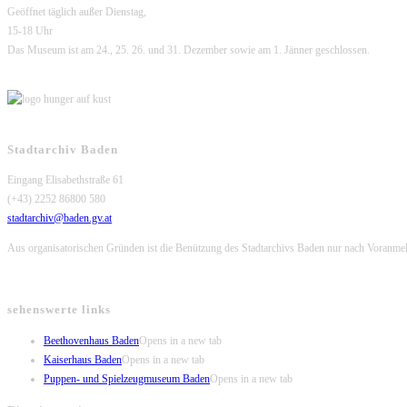
Geöffnet täglich außer Dienstag,
15-18 Uhr
Das Museum ist am 24., 25. 26. und 31. Dezember sowie am 1. Jänner geschlossen.
Stadtarchiv Baden
Eingang Elisabethstraße 61
(+43) 2252 86800 580
stadtarchiv@baden.gv.at
Aus organisatorischen Gründen ist die Benützung des Stadtarchivs Baden nur nach Voranme
sehenswerte links
Beethovenhaus Baden
Opens in a new tab
Kaiserhaus Baden
Opens in a new tab
Puppen- und Spielzeugmuseum Baden
Opens in a new tab