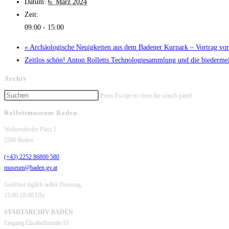
Datum:
6. März 2024
Zeit:
09:00 - 15:00
«
Archäologische Neuigkeiten aus dem Badener Kurpark – Vortrag 
Zeitlos schön! Anton Rolletts Technologiesammlung und die biederme
Archiv
Press Escape to close the search panel.
Rollettmuseum Baden
Weikersdorfer Platz 1
2500 Baden
(+43) 2252 86800 580
museum@baden.gv.at
Geöffnet täglich außer Dienstag,
15.00-18.00 Uhr
STADTARCHIV BADEN
Eingang Elisabethstraße 61