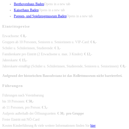
Beethovenhaus Baden
Opens in a new tab
Kaiserhaus Baden
Opens in a new tab
Puppen- und Spielzeugmuseum Baden
Opens in a new tab
Eintrittspreise
Erwachsene:
€ 8,-
Gruppen ab 10 Personen, Senioren u. Seniorinnen u. VIP-Card:
€ 6,-
Schüler u. Schülerinnen, Studierende:
€ 3,-
Familienkarte pro Eintritt (2 Erwachsene u. max. 3 Kinder):
€ 12,-
Jahreskarte:
€ 15,-
Jahreskarte ermäßigt (Schüler u. Schülerinnen, Studierende, Senioren u. Seniorinnen):
€ 8,-
Aufgrund der historischen Bausubstanz ist das Rollettmuseum nicht barrierefrei.
Führungen
Führungen nach Vereinbarung
bis 10 Personen:
€ 50,-
ab 11 Personen, pro Person:
€ 5,-
Aufpreis außerhalb der Öffnungszeiten:
€ 30,- pro Gruppe
Freier Eintritt mit NÖ-Card
Kosten Kinderführung & viele weitere Informationen finden Sie
hier