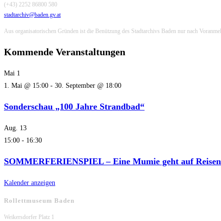
(+43) 2252 86800 580
stadtarchiv@baden.gv.at
Aus organisatorischen Gründen ist die Benützung des Stadtarchivs Baden nur nach Voranme
Kommende Veranstaltungen
Mai
1
1. Mai @ 15:00
-
30. September @ 18:00
Sonderschau „100 Jahre Strandbad“
Aug.
13
15:00
-
16:30
SOMMERFERIENSPIEL – Eine Mumie geht auf Reisen
Kalender anzeigen
Rollettmuseum Baden
Weikersdorfer Platz 1