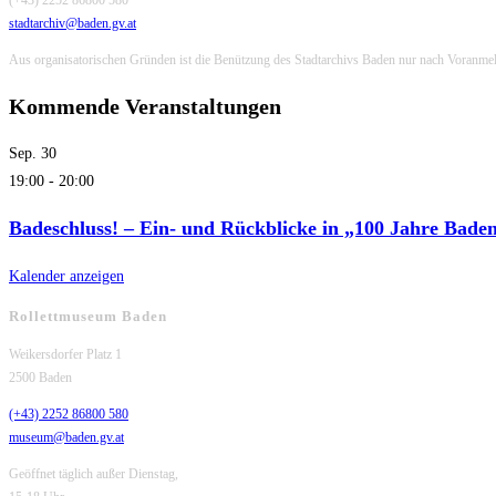
(+43) 2252 86800 580
stadtarchiv@baden.gv.at
Aus organisatorischen Gründen ist die Benützung des Stadtarchivs Baden nur nach Voranme
Kommende Veranstaltungen
Sep.
30
19:00
-
20:00
Badeschluss! – Ein- und Rückblicke in „100 Jahre Bade
Kalender anzeigen
Rollettmuseum Baden
Weikersdorfer Platz 1
2500 Baden
(+43) 2252 86800 580
museum@baden.gv.at
Geöffnet täglich außer Dienstag,