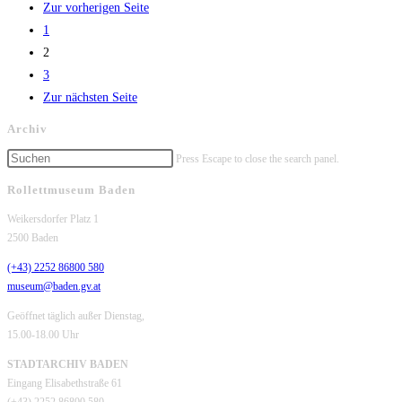
Zur vorherigen Seite
1
2
3
Zur nächsten Seite
Archiv
Press Escape to close the search panel.
Rollettmuseum Baden
Weikersdorfer Platz 1
2500 Baden
(+43) 2252 86800 580
museum@baden.gv.at
Geöffnet täglich außer Dienstag,
15.00-18.00 Uhr
STADTARCHIV BADEN
Eingang Elisabethstraße 61