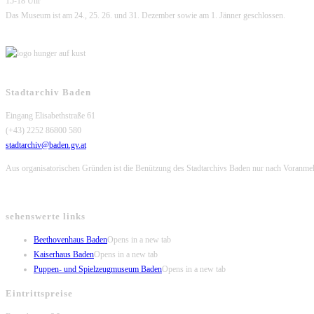
15-18 Uhr
Das Museum ist am 24., 25. 26. und 31. Dezember sowie am 1. Jänner geschlossen.
Stadtarchiv Baden
Eingang Elisabethstraße 61
(+43) 2252 86800 580
stadtarchiv@baden.gv.at
Aus organisatorischen Gründen ist die Benützung des Stadtarchivs Baden nur nach Voranme
sehenswerte links
Beethovenhaus Baden
Opens in a new tab
Kaiserhaus Baden
Opens in a new tab
Puppen- und Spielzeugmuseum Baden
Opens in a new tab
Eintrittspreise